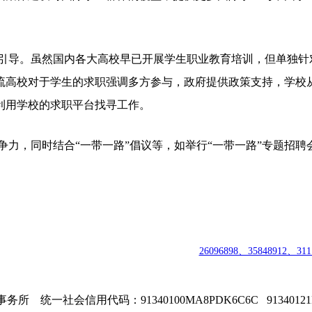
。
引导。虽然国内各大高校早已开展学生职业教育培训，但单独针
流高校对于学生的求职强调多方参与，政府提供政策支持，学校
利用学校的求职平台找寻工作。
争力，同时结合“一带一路”倡议等，如举行“一带一路”专题招
 |
中国职业教育资格认证中心
|
商标注册号：
26096898、35848912、311
司
| 安徽
知道创宇职业技能鉴定有限
公
司
|
技术支持：400-692-8919
|
E-m
 统一社会信用代码：91340100MA8PDK6C6C 9134012