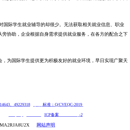
对国际学生就业辅导的却很少。无法获取相关就业信息、职业
从旁协助，企业根据自身需求提供就业服务，在各方的配合之下
聘会，为国际学生提供更为积极友好的就业环境，早日实现广聚天
14643、49229318
|
执行
标准：Q/CVEQC-2019
ail：
cveqcvip@163.com
|
ICP
备案
18006354号
-2
1MA2RJA8U2X
网站声明