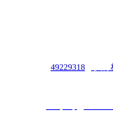
授权合作单位
：
中国专业人
资格认证中心
|
商标注册号
49229318
|
执行
授权运营：
知道创宇（安徽
职业技能鉴定有限
公
司
|
技
cveqcvip@163.co