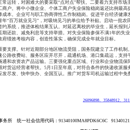
常运转，对困难大的要采取“点对点”帮扶。二要着力支持市场
工商户。将中小微企业、个体工商户失业保险稳岗返还比例最高提
降成本。企业可与职工协商弹性工作制稳岗。促进平台经济健康
青年“百万就业见习”，对吸纳见习的单位给予补贴。启动一批农
签约系统，推进体检结果互认。对延迟离校的毕业生，延长报到
延期还款、减免利息等支持举措。对失业保险参保不满1年的失
政府绩效考核内容，创造性落实，确保完成全年就业目标。
重要支撑。针对近期部分地区物流受阻，国务院建立了工作机制
速公路收费站、服务区应开尽开，疏通机场、港口集疏运，支持
畅通和农资农产品运输。三要强化重点区域、行业和企业物流保
对货运经营者帮扶。5月1日至年底，对符合条件的快递收派服务
应发尽发、快申快办、全国互认。推广对货车司机运输过程中免
 |
中国职业教育资格认证中心
|
商标注册号：
26096898、35848912、311
司
| 安徽
知道创宇职业技能鉴定有限
公
司
|
技术支持：400-692-8919
|
E-m
 统一社会信用代码：91340100MA8PDK6C6C 9134012