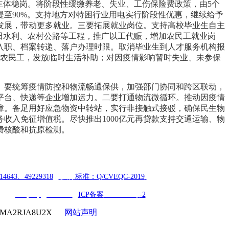
主体稳岗。将阶段性缓缴养老、失业、工伤保险费政策，由5个
至90%。支持地方对特困行业用电实行阶段性优惠，继续给予
发展，带动更多就业。三要拓展就业岗位。支持高校毕业生自主
田水利、农村公路等工程，推广以工代赈，增加农民工就业岗
入职、档案转递、落户办理时限。取消毕业生到人才服务机构报
业农民工，发放临时生活补助；对因疫情影响暂时失业、未参保
。要统筹疫情防控和物流畅通保供，加强部门协同和跨区联动，
平台、快递等企业增加运力。二要打通物流微循环。推动因疫情
障。备足用好应急物资中转站，实行非接触式接驳，确保民生物
收入免征增值税。尽快推出1000亿元再贷款支持交通运输、物
费核酸和抗原检测。
14643、49229318
|
执行
标准：Q/CVEQC-2019
ail：
cveqcvip@163.com
|
ICP
备案
18006354号
-2
1MA2RJA8U2X
网站声明