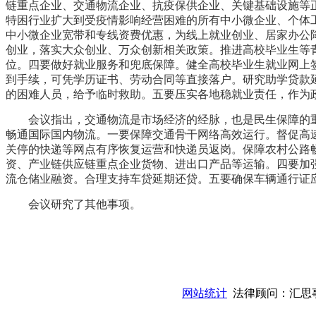
链重点企业、交通物流企业、抗疫保供企业、关键基础设施等正
特困行业扩大到受疫情影响经营困难的所有中小微企业、个体
中小微企业宽带和专线资费优惠，为线上就业创业、居家办公
创业，落实大众创业、万众创新相关政策。推进高校毕业生等
位。四要做好就业服务和兜底保障。健全高校毕业生就业网上
到手续，可凭学历证书、劳动合同等直接落户。研究助学贷款
的困难人员，给予临时救助。五要压实各地稳就业责任，作为
会议指出，交通物流是市场经济的经脉，也是民生保障的
畅通国际国内物流。一要保障交通骨干网络高效运行。督促高
关停的快递等网点有序恢复运营和快递员返岗。保障农村公路
资、产业链供应链重点企业货物、进出口产品等运输。四要加强
流仓储业融资。合理支持车贷延期还贷。五要确保车辆通行证
会议研究了其他事项。
授权合作单位
：
中国专业人才管理中心有限公司
授权运营：
知道创宇（安徽）教育科技有限公
网站统计
法律顾问：汇思事务所