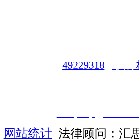
授权合作单位
：
中国专业人
资格认证中心
|
商标注册号
49229318
|
执行
授权运营：
知道创宇（安徽
职业技能鉴定有限
公
司
|
技
cveqcvip@163.co
网站统计
法律顾问：汇思